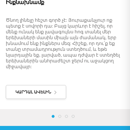
Ինքնախնամք
Ծնող
լինելը
հեշտ գործ
չ
է
:
Յուրաքանչյուր
ոք
պետք
է
սովորի
դա
: Բայց կ
արևոր
է
հիշել
,
որ
մենք
ունակ
ենք
լավագույնս
հոգ
տանել
մեր
երեխաների
մասին
միայն
այն
ժամանակ
,
երբ
խնամում
ենք
ինքներս
մեզ
:
Հիշեք
,
որ
դու՛ք
եք
տան
ը
տրամադրություն
ստեղծում
,
և
եթե
նյարդային
եք
,
լարված
,
ապա
դժվար
է
ս
տեղծել
երեխաներին
անհրաժեշտ
ջերմ
ու
աջակցող
միջավայր
:
ԿԱՐԴԱԼ ԱՎԵԼԻՆ