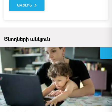
ԱՎԵԼԻՆ
Ծնողների անկյուն