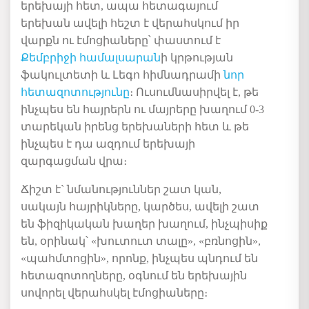
երեխա
յ
ի
հետ
,
ապա
հետագայում
երեխան
ավելի
հեշտ
է
վերահսկում
իր
վարքն
ու
էմոցիաները՝
փաստում
է
Քեմբրիջի
համալսարան
ի
կրթության
ֆակուլտետի
և
Լեգո
հիմնադրամի
նոր
հետազոտությունը
։
Ուսումնասիրվել
է
,
թե
ինչպես
են
հայրերն
ու
մայրերը
խաղում
0-3
տարեկան
իրենց
երեխաների
հետ
և
թե
ինչպես
է
դա
ազդում
երեխայի
զարգացման
վրա։
Ճիշտ
է
`
նմանություններ
շատ
կան
,
սակայն
հայրիկները
,
կարծես
,
ավելի
շատ
են
ֆիզիկական
խաղեր
խաղում
,
ինչպիսիք
են
,
օրինակ՝
«
խուտուտ
տալը
», «
բռնոցին
»,
«
պահմտոցին
»,
որոնք
,
ինչպես
պնդում
են
հետազոտողները
,
օգնում
են
երեխա
յին
սովորել
վերահսկել
էմոցիաները։