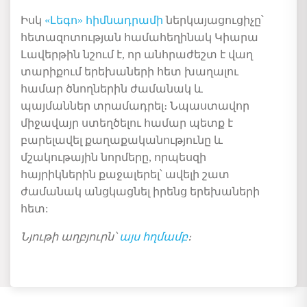
Իսկ
«
Լեգո
»
հիմնադրամի
ներկայացուցիչը՝
հետազոտության
համահեղինակ
Կիարա
Լավերթին
նշում
է
,
որ
անհրաժեշտ
է
վաղ
տարիքում
երեխաների
հետ
խաղալու
համար
ծնողներին
ժամանակ
և
պայմաններ
տրամադրե
լ
։
Նպաստավոր
միջավայր ստեղծելու համար պետք է
բարելավել քաղաքականությունը
և
մշակութային նորմերը
,
որպեսզի
հայրիկներին քաջալերել՝ ավելի շատ
ժամանակ անցկացնել իրենց երեխաների
հետ:
Նյութի
աղբյուրն՝
այս
հ
ղ
մամբ
։