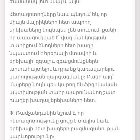
ժամանակ
լուռ
մնալ
և
այլն։
Հետազոտողները
նաև
պնդում
են
,
որ
միայն
մայրիկների
հետ
ապրող
երեխաները
նույնպես
չեն
տուժում
,
քանի
որ
ապացուցված
է՝
վաղ
մանկության
տարիքում
ծնողների
հետ
խաղը
նպաստում
է
երեխայի
մտավոր
և
երեխայի՝
զգալու
,
զգացմունքներն
արտահայտելու
և
դրանք
կառավարելու
կարողության
զարգացմանը
։
Բացի
այդ՝
մայրերը
նույնպես
կարող
են
ֆիզիկական
ակտիվության
տարր
պարունակող
շատ
խաղեր
խաղալ
երեխաների
հետ։
Փ.
Ռամչանդանին
նշում
է
,
որ
հետազոտությունը
ցույց
է
տալիս
նաև
երեխայի
հետ
խաղերի
բազմազանության
կարևորությունը
։