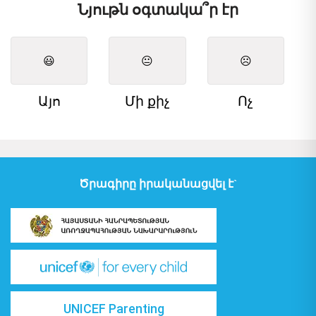
Նյութն օգտակա՞ր էր
😃
😐
☹️
Այո
Մի քիչ
Ոչ
Ծրագիրը իրականացվել է`
UNICEF Parenting