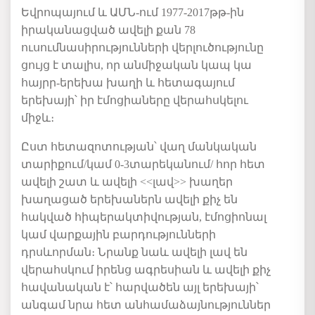
Եվրոպայում
և
ԱՄՆ
-
ում
1977-2017
թթ
-
ին
իրականացված
ավելի
քան
78
ուսումնասիրությունների
վերլուծությունը
ցույց է տալիս
,
որ անմիջական կապ կա
հ
այր
ր
-
երեխա
խաղի
և
հետագայում
երեխայի՝
իր
էմոցիաները
վերահսկելու
միջև։
Ըստ
հետազոտության
՝
վաղ մանկական
տարիքում/կամ 0-3տարեկանում/ հոր հետ
ավելի
շատ
և ավելի <<լավ>> խաղեր
խաղաց
ած երեխաներն ավելի քիչ են
հակված
հիպերակտիվությ
ա
ն
,
էմոցիոնալ
կամ
վարքային
բարդություններ
ի
դրսևոր
ման
։
Նրանք
նաև
ավելի
լավ
են
վերահսկում
իրենց
ագրեսիան
և
ավելի
քիչ
հավանական
է՝
հարվածեն
այլ
երեխա
յի՝
անգամ
նրա
հետ
անհամաձայնություններ