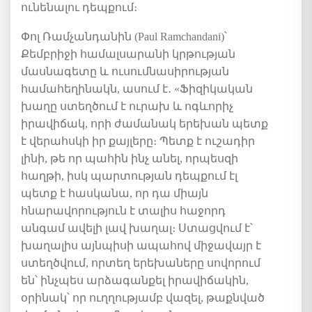
ունենալու
դեպքում։
Փոլ
Ռամչանդանին
(Paul Ramchandani)
՝
Քեմբրիջի
համալսարանի
կրթության
մասնագետը
և ուսումնասիրության
համահեղինակն
,
ասում
է
․
«
Ֆիզիկական
խաղը
ստեղծում
է
ուրախ
և
ոգևորիչ
իրավիճակ
,
որ
ի
ժամանակ
երեխան
պետք
է
վերահսկ
ի իր քայլերը
։
Պետք
է
ուշադիր
լին
ի
,
թե
որ
պահին
ինչ
անել
,
որպեսզի
հաղթ
ի
,
իսկ
պարտության
դեպքում
էլ
պետք
է
հասկանա
,
որ
դա
միայն
հնարավորություն
է
տալիս
հաջորդ
անգամ
ավելի
լավ
խաղալ։
Ստացվում
է՝
խաղալիս
այնպիսի
ապահով
միջավայր
է
ստեղծվում
,
որտեղ
երեխաները
սովորում
են՝
ինչպես
արձագանքել
իրավիճակին
,
օրինակ՝
որ
ուղղությամբ
վազել
,
թաքնված