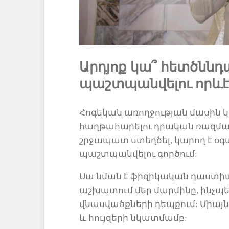
Արդյոք կ
ա՞ հետծննդ
պաշտպանվելու որ
և
Հոգեկ
ան առողջության մասին կրթ
հաղթահարելու դրական ռազմավ
շրջապատ
ստեղծել, կարող է օ
պաշտպանվելու
գործում:
Սա
նման է ֆիզիկական դաստիար
աշխատում
մեր
մարմինը, ինչպե
վնասվածքների դեպքում
:
Մ
իայն
և հույզերի
նկատմամբ: