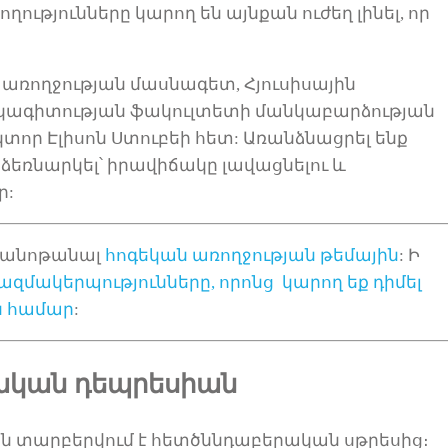
ղությունները
կարող են այնքան ուժեղ լինել, որ
 առողջության
մասնագետ
,
Հյուսիսային
շկագիտության ֆակուլտետի մանկաբարձության
կտոր Էլիսոն Ստուբեի հետ
:
Առանձնացրել ենք
 ձեռնարկել՝
իրավիճակը լավացնելու և
ր:
ծանոթանալ
հոգեկան առողջության թեմային
: Ի
կազմակերպությունները, որոնց
կարող եք
դիմել
ն համար
:
րական դեպրեսիան
 տարբերվում է հետծննդաբերական սթրեսից։