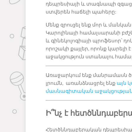
դեպրեսիայի
և
տագնապի զգացո
ստվերեն
հաճելի պահերը:
Մենք զրուցել ենք մոր
և
մանկա
ն
Կարոլինայի համալսարանի բժ
և
գինեկոլոգիայի պրոֆեսոր՝ դո
որոշակի քայլեր,
որոնք կարելի է
աջակցություն ստանալու համա
Առաջարկում ենք մանրամասն 
լրումն,
առանձնացրել ենք
այն 
մասնագիտական
աջակցությա
Ի՞նչ է հետծննդաբե
Հետծննդաբերական դեպրեսիան