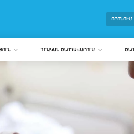
ՈՐՈՆՈՒՄ
ՈՒՆ
ԴՐԱԿԱՆ ԾՆՈՂԱՎԱՐՈՒՄ
ԾՆՈ