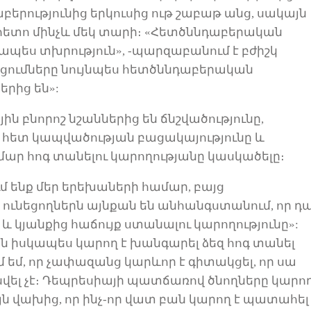
աբերությունից երկուսից ութ շաբաթ անց, սակայն
հետո մինչ
և
մեկ տարի։ «Հետծննդաբերակա
ն
զապես
տխրություն
»,
-
պարզաբանում է բժիշկ
ացումները նույնպես հետծննդաբերական
երից են»
:
ին բնորոշ նշաններից
են
ճնշվածությունը,
ի հետ կապվածության բացակայությունը
և
ար հոգ տանելու կարողությանը կասկածելը։
մ ենք մեր երեխաների համար, բայց
ունեցողներ
ն
այնքան են անհանգստանում, որ դ
ց
և
կյանքից հաճույք ստանալու կարողությունը»
:
ն իսկապես կարող է խանգարել ձեզ հոգ տանել
մ եմ, որ չափազանց կար
և
որ է գիտակցել, որ սա
ել չէ։
Դեպրեսիայի պատճառով
ծնողները
կարո
ն վախից, որ ինչ-որ վատ բան կարող է պատահել