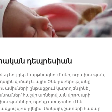
երական դեպրեսիան
ժեղ հույզեր է արթնացնում՝ սեր,
ուրախություն
,
րդային վիճակ
և այլն
:
Ծննդաբերությանը
ու ամիսների ընթացքում
կարող են լինել
անումներ
՝ հաշվի առնելով այն վիթխարի
ությունները, որոնք
առաջանում են
ամ
քով զբաղվելիս
:
Սակայն
,
շատերի համար