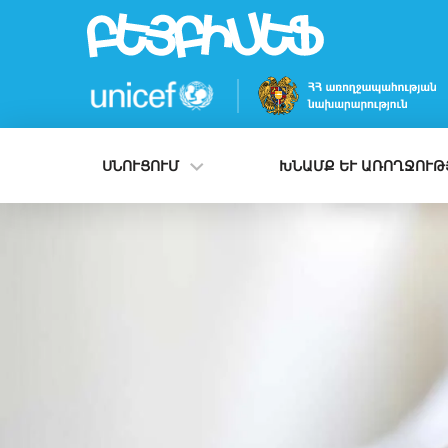
Skip
to
main
content
ՍՆՈՒՑՈՒՄ
ԽՆԱՄՔ ԵՒ ԱՌՈՂՋՈՒԹՅ