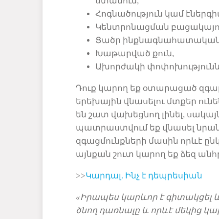
ստանում,
Հոգնածություն կամ էներգի
Կենտրոնացման բացակայու
Ցածր ինքնագնահատակա
Խաթարված քուն,
Ախորժակի փոփոխությունն
Դուք կարող
եք
օտարացած
զգա
երեխային վնասելու մտքեր ուն
են շատ վախեցնող լինել, սակայն
պատրաստվում եք վնասել նրան։
զգացմունքների մասին որ
և
է ըն
այնքան շուտ կարող եք ձեզ ան
>>
Կարդալ
.
Ինչ
է
դեպրեսիան
«Իրապես կար
և
որ է գիտակցել
ծնող դառնալը և
որևէ մեկից կախ