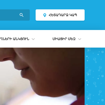
ՀԵՏԱԴԱՐՁ ԿԱՊ
ՂՆԵՐԻ ԱՆԿՅՈՒՆ
ՄԻԱՑԻՐ ՄԵԶ