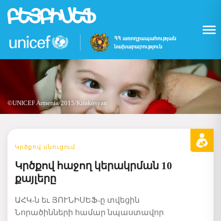
Skip
to
main
content
©UNICEF Armenia/2015/Kirakosyan
Կրծքով սնուցում
Կրծքով հաջող կերակրման 10
քայլերը
ԱՀԿ-ն եւ ՅՈՒՆԻՍԵՖ-ը տվեցին
Նորածինների համար նպաստավոր