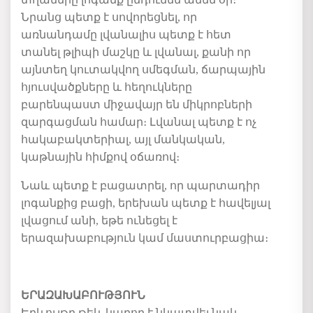
Նրանց պետք է սովորեցնել, որ
առնանդամը լվանալիս պետք է հետ
տանել թլիպի մաշկը և լվանալ, քանի որ
այնտեղ կուտակվող սմեգման, ճարպային
հյուսվածքները և հեղուկները
բարենպաստ միջավայր են միկրոբների
զարգացման համար։ Լվանալ պետք է ոչ
հակաբակտերիալ, այլ մանկական,
կաթնային հիմքով օճառով։
Նաև պետք է բացատրել, որ պարտադիր
լոգանքից բացի, երեխան պետք է հավելյալ
լվացում անի, եթե ունեցել է
երազախաբություն կամ մաստուրբացիա։
ԵՐԱԶԱԽԱԲՈՒԹՅՈՒՆ
Երևույթը թեև կարող է նկատվել նաև