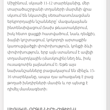
Միջինում, սկսած 11-12 տարեկանից, մեր
տարածաշրջանի տղաների մարմնի վրա
սկսում են նկատվել սեռահասունացման
երկրորդային նշանները՝ մազակալման
ինտենսիվացում (նախ թևատակերում,
իսկ հետո ցայլքի հատվածում, նաև դեմքի),
ձայնի կոշտացում, կոկորդի արտաքին
կառուցվածքի փոփոխություն, կոնքի ձևի
փոփոխություն, երբ այն ստանում է ավելի
տղամարդկային (մասկուլին) նեղ ձև, իսկ
ուսագոտին լայնանում է։ Եթե այս
նախանշանները բացակայում են մինչև 15-
16 տարեկանը, ապա դա ահազանգ է բաց
թողած խնդիրների մասին և որ պետք է
դիմել մասնագետի։
ՍԵՌԱԿԱՆ ՕՐԳԱՆՆԵՐԻ ՀԻԳԻԵՆԱ