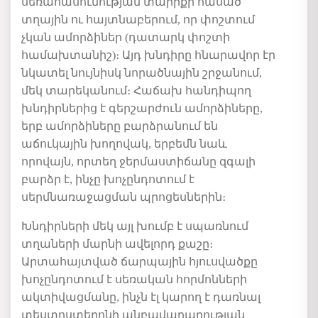
սեռահասունության տարիքի հասած
տղային ու հայտնաբերում, որ փոշտում
չկան ամորձիներ (դատարկ փոշտի
համախտանիշ)։ Այդ խնդիրը հնարավոր էր
նկատել նույնիսկ նորածնային շրջանում,
մեկ տարեկանում։ Հաճախ հանդիպող
խնդիրներից է գերշարժուն ամորձիները,
երբ ամորձիները բարձրանում են
աճուկային խողովակ, երբեմն նաև
որովայն, որտեղ ջերմաստիճանը զգալի
բարձր է, ինչը խոչընդոտում է
սերմնառաջացման պրոցեսներին։
Խնդիրների մեկ այլ խումբ է սպառնում
տղաների մարնի ավելորդ քաշը։
Արտահայտված ճարպային հյուսվածքը
խոչընդոտում է սեռական հորմոնների
ակտիվացմանը, ինչն էլ կարող է դառնալ
տեստոստերոնի անբավարարության