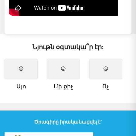
Նյութն օգտակա՞ր էր:
😃
😐
☹️
Այո
Մի քիչ
Ոչ
Ծրագիրը իրականացվել է`