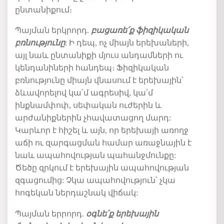
ընտանիքում։
Պայման
երկրորդ
.
բացառե՛ք
ֆիզիկական
բռնությունը
:
Ի
դեպ
,
ոչ
միայն
երեխաների
,
այլ
նաև
ընտանիքի
մյուս
անդամների
ու
կենդանիների
հանդեպ
։
Ֆիզիկական
բռնությունը
միայն
վնասում
է
երեխային՝
ձևավորելով
կա՛մ
ագրեսիվ
,
կա՛մ
ինքնամփոփ
,
սեփական
ուժերին
և
արժանիքներին
չհավատացող
մարդ
:
Կարևոր
է
հիշել
և
այն
,
որ
երեխայի
առողջ
աճի
ու
զարգացման
համար
առաջնային
է
նաև
ապահովության
պահանջմունքը
:
Ծեծը
զրկում
է
երեխային
ապահովության
զգացումից
:
Չկա
ապահովություն
՝
չկա
հոգեկան
ներդաշնակ
վիճակ
:
Պայման
երրորդ
.
օգնե՛ք
երեխային