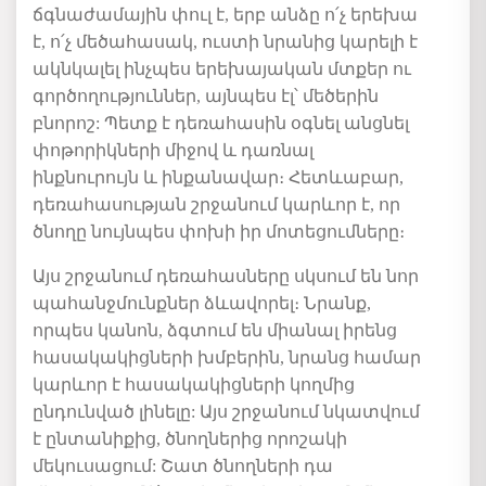
ճգնաժամային
փուլ
է
,
երբ
անձը
ո՛չ
երեխա
է
,
ո՛չ
մեծահասակ
,
ուստի
նրանից
կարելի
է
ակնկալել
ինչպես
երեխայական
մտքեր
ու
գործողություններ
,
այնպես
էլ՝
մեծերին
բնորոշ
:
Պետք է դեռահասին օգնել անցնել
փոթորիկների միջով և դառնալ
ինքնուրույն և ինքանավար։
Հետևաբար,
դեռահասության շրջանում կարևոր է, որ
ծնողը նույնպես փոխի իր մոտեցումները։
Այս շրջանում դեռահասները սկսում են նոր
պահանջմունքներ ձևավորել։ Նրանք
,
որպես
կանոն
,
ձգտում
են
միանալ
իրենց
հասակակիցների
խմբերին
,
նրանց համար
կարևոր
է
հասակակիցների
կողմից
ընդունված
լինելը
:
Այս շրջանում
նկատվում
է ընտանիքից
,
ծնողներից
որոշակի
մեկուսացում
:
Շատ
ծնողների
դա