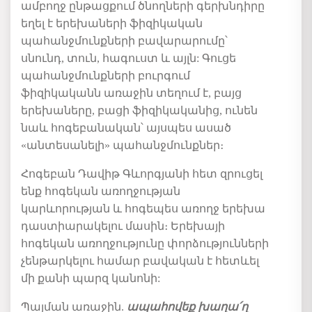
ամբողջ
ընթացքում
ծնողների
գերխնդիրը
եղել
է
երեխաների
ֆիզիկական
պահանջմունքների
բավարարումը՝
սնունդ
,
տուն
,
հագուստ
և այլն:
Գուցե
պահանջմունքների
բուրգում
ֆիզիկականն
առաջին
տեղում
է
,
բայց
երեխաները
,
բացի
ֆիզիկականից,
ունեն
նաև
հոգեբանական՝
այսպես ասած
«
անտեսանելի
»
պահանջմունքներ
։
Հոգեբան Դավիթ Գևորգյանի հետ զրուցել
ենք հոգեկան առողջության
կարևորության և հոգեպես առողջ երեխա
դաստիարակելու մասին։
Երեխայի
հոգեկան
առողջությունը
փորձությունների
չենթարկելու
համար
բավական
է
հետևել
մի
քանի
պարզ
կանոնի
:
Պայման
առաջին
.
ապահովեք
խաղա՛ղ