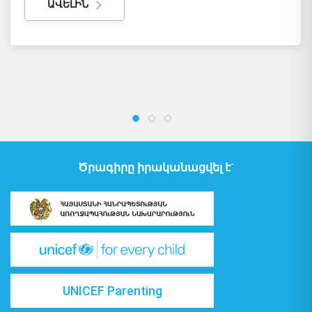
ԱՎԵԼԻՆ
Ծրագիրը իրականացվել է`
UNICEF Parenting