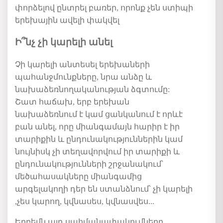
փորձելով
ընտրել
բառեր
,
որոնք
չեն
ստիպի
երեխային ավելի
փակվել
Ի՞նչ չի կարելի անել
Չի
կարելի
անտեսել
երեխաների
պահանջմունքները
,
նրա
անձը
և
նախաձեռնողականության
ձգտումը
:
Շատ
հաճախ
,
երբ
երեխան
նախաձեռնում
է
կամ
ցանկանում
է
որևէ
բան
անել
,
որը
միանգամայն
հարիր
է
իր
տարիքին
և
ընդունակություններին
կամ
նույնիսկ
չի
տեղավորվում
իր
տարիքի
և
ընդունակությունների
շրջանակում՝
մեծահասակները
միանգամից
արգելակողի
դեր
են
ստանձնում՝
չի
կարելի
,
չես
կարող
,
կվնասես
,
կվնասվես
...
Երբեմն
այդ
սահմանափակումները