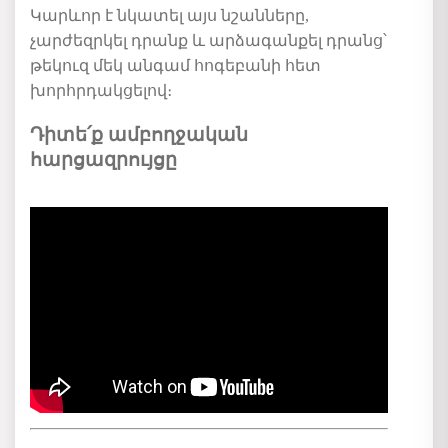
Կարևոր է նկատել այս նշանները,
չարժեզրկել դրանք և արձագանքել դրանց՝
թեկուզ
մեկ
անգամ
հոգեբանի
հետ
խորհրդակցել
ով։
Դիտե՛ք ամբողջական
հարցազրույցը