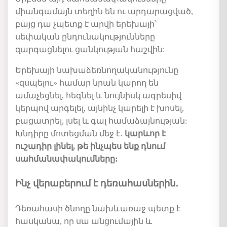
միանգամայն
տեղին
են
ու
արդարացված
,
բայց
դա
չպետք
է
արվի
երեխայի՝
սեփական
ընդունակությունները
զարգացնելու
ցանկության
հաշվին
:
Երեխայի
նախաձեռնողականությունը
«
զսպելու
»
համար
նրան
կարող
են
ամաչեցնել
,
հեգնել
և
նույնիսկ
ագրեսիվ
կերպով
արգելել
,
այնինչ
կարելի
է
խոսել
,
բացատրել
,
լսել
և
գալ
համաձայնության
:
Խնդիրը մոտեցման մեջ է
․
կարևոր է
ուշադիր
լինել
,
թե
ինչպես
ենք
դնում
սահմանափակումները
:
Ինչ վերաբերում է դեռահասներին
․
Դեռահասի
ծնողը
նախևառաջ
պետք
է
հասկանա
,
որ
սա
անցումային
և