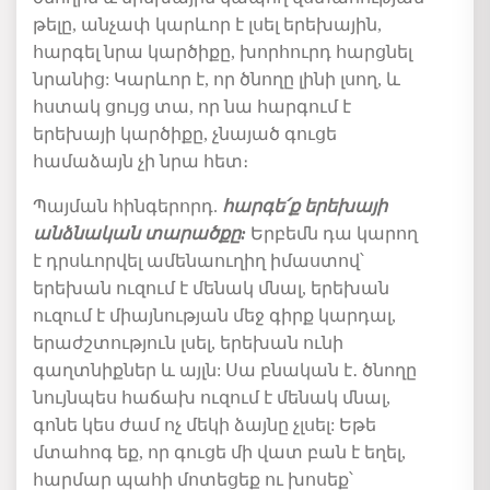
թելը,
անչափ
կարևոր
է
լսել
երեխային
,
հարգել
նրա
կարծիքը
,
խորհուրդ
հարցնել
նրանից
:
Կարևոր է, որ ծնողը լինի լսող, և
հստակ ցույց տա, որ նա հարգում է
երեխայի կարծիքը, չնայած գուցե
համաձայն չի նրա հետ։
Պայման
հինգերորդ
.
հարգե՛ք
երեխայի
անձնական
տարածքը
:
Երբեմն
դա
կարող
է
դրսևորվել
ամենաուղիղ
իմաստով՝
երեխան
ուզում
է
մենակ
մնալ
,
երեխան
ուզում
է
միայնության
մեջ
գիրք
կարդալ
,
երաժշտություն
լսել
,
երեխան
ունի
գաղտնիքներ
և
այլն
:
Սա
բնական
է․ ծ
նողը
նույնպես հաճախ ուզում է
մենակ
մնալ
,
գոնե
կես
ժամ
ոչ
մեկի
ձայնը
չլսել
:
Եթե
մտահոգ
եք
,
որ
գուցե
մի
վատ
բան
է
եղել
,
հարմար
պահի
մոտեցեք
ու
խոսեք՝