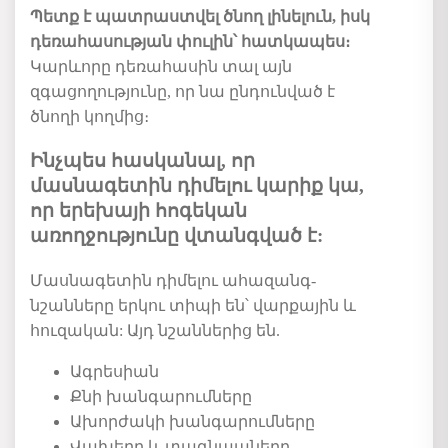
Պետք է պատրաստվել ծնող լինելուն, իսկ
դեռահասության փուլին՝ հատկապես։
Կարևորը դեռահասին տալ այն
զգացողությունը, որ նա ընդունված է
ծնողի կողմից։
Ինչպես
հասկանալ
,
որ
մասնագետին
դիմելու
կարիք
կա
,
որ
երեխայի
հոգեկան
առողջությունը
վտանգված
է
:
Մասնագետին
դիմելու
ահազանգ
-
նշանները
երկու
տիպի
են՝
վարքային
և
հուզական
:
Այդ
նշաններից
են
.
Ագրեսիան
Քնի
խանգարումները
Ախորժակի
խանգարումները
Վախերը
և
տագնապները