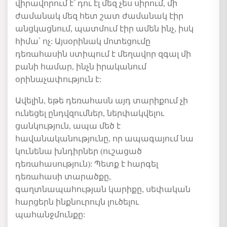
վիրավորում
է՝
դու
էլ
մեզ
չես
սիրում
,
մի
ժամանակ
մեզ
հետ
շատ
ժամանակ
էիր
անցկացնում
,
պատմում
էիր
ամեն
ինչ
,
իսկ
հիմա՝
ոչ
:
Այսօրինակ
մոտեցումը
դեռահասին
ստիպում
է
մեղավոր
զգալ
մի
բանի
համար
,
ինչն
իրականում
օրինաչափություն
է
:
Ավելին
,
եթե
դեռահասն
այդ
տարիքում
չի
ունեցել
ընդվզումներ
,
ներփակվելու
ցանկություն
,
ապա
մեծ
է
հավանականությունը
,
որ
ապագայում
նա
կունենա
խնդիրներ
(
ուշացած
դեռահասություն
):
Պետք
է
հարգել
դեռահասի
տարածքը
,
գաղտնապահության
կարիքը
,
սեփական
հարցերն
ինքնուրույն
լուծելու
պահանջմունքը
: