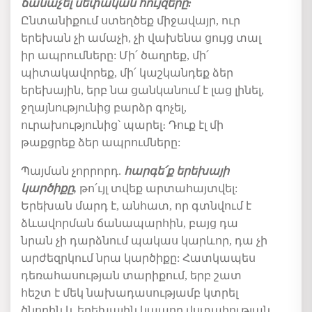
ճանաչել
սեփական
հույզերը
:
Ընտանիքում
ստեղծեք
միջավայր
,
ուր
երեխան
չի
ամաչի
,
չի
վախենա
ցույց
տալ
իր
ապրումները
:
Մի՛
ծաղրեք
,
մի՛
պիտակավորեք
,
մի՛
կաշկանդեք
ձեր
երեխային
,
երբ
նա
ցանկանում
է
լաց
լինել
,
ջղայնությունից
բարձր
գոչել
,
ուրախությունից՝
պարել
։
Դուք
էլ
մի
թաքցրեք
ձեր
ապրումները
:
Պայման
չորրորդ
.
հարգե՛ք
երեխայի
կարծիքը
,
թո՛ւյլ
տվեք
արտահայտվել
:
Երեխան
մարդ
է
,
անհատ
,
որ
գտնվում
է
ձևավորման
ճանապարհին
,
բայց
դա
նրան
չի
դարձնում
պակաս
կարևոր
,
դա
չի
արժեզրկում
նրա
կարծիքը
:
Հատկապես
դեռահասության
տարիքում
,
երբ
շատ
հեշտ
է
մեկ
նախադասությամբ
կտրել
ծնողին
և
երեխային
կապող
վստահության