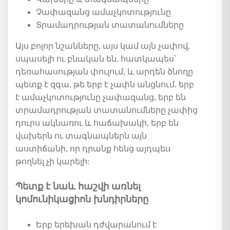
Չափազանց
ամաչկոտությունը
Տրամադրության
տատանումները
Այս բոլոր նշանները,
այս
կամ
այն
չափով
,
սպասելի
ու
բնական
են, հատկապես՝
դեռահասության
փուլում
,
և
արդեն
ծնողը
պետք
է
զգա
,
թե
երբ
է
չափն
անցնում
.
երբ
է
ամաչկոտությունը
չափազանց
,
երբ
են
տրամադրության
տատանումները
չափից
դուրս
ակնառու
և
հաճախակի
,
երբ
են
վախերն
ու
տագնապներն
այն
աստիճանի
,
որ
դրանք
հենց
այդպես
թողնել
չի
կարելի
:
Պետք է նաև հաշվի առնել
կոմունիկացիոն
խնդիրները
Երբ
երեխան
դժվարանում
է