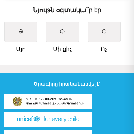
Նյութն օգտակա՞ր էր
😃
😐
☹️
Այո
Մի քիչ
Ոչ
Ծրագիրը իրականացվել է`