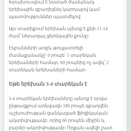
Խրախուսվում
է
նստա
ծ
ժամանակ
երեխային
զբաղեցնել
կարդալով
կամ
պատմություն
ներ
պատմելով
:
Այս
տարիքում
երեխան
պետք
է
քնի
11-14
ժամ՝
ներառյալ
ցերեկային
քունը
։
Էկրանների
առջև
թույլատրելի
ժամաքանակը
՝
0
րոպե
՝
1
տարեկան
երեխաների
համար
, 60
րոպեից
ոչ
ավել
՝
2
տարեկան
երեխաների
համար
։
Եթե երեխան 3-4 տարեկան է
3-4
տարեկան
երեխաները
պետք
է
օրվա
ընթացքում
առնվազն
180
րոպե
զբաղվեն
աշխուժության
ցանկացած ֆիզիկական
ակտիվությ
ամբ
,
որից
60
րոպեն
միջին
և
բարձր
ակտիվությ
ամբ
:
Որքան
ավելի
շատ