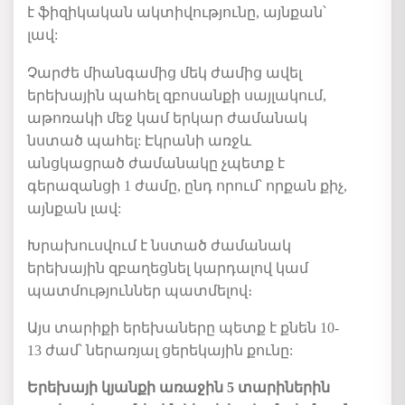
է
ֆիզիկական
ակտիվություն
ը
,
այնքան
՝
լավ
:
Չարժե
միանգամից
մեկ
ժամից
ավել
երեխային
պահել
զբոսանքի
սայլակում
,
աթոռ
ա
կի
մեջ
կամ
երկար
ժամանակ
նստած
պահել
:
Էկրանի
առջև
անցկացրած
ժամանակը
չպետք
է
գերազանցի
1
ժամը
,
ընդ
որում՝
որքան
քիչ
,
այնքան
լավ
:
Խրախուսվում
է
նստած
ժամանակ
երեխային
զբաղեցնել
կարդալով
կամ
պատմություն
ներ
պատմելով
։
Այս տարիքի երեխաները պետք է
քնեն
10-
13
ժամ՝
ներառյալ
ցերեկային
քունը
:
Երեխայի
կյանքի
առաջին
5
տարիներին