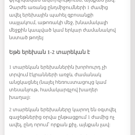
Չարժե
առանց ըն
դ
միջումների
1
ժամից
ավել
երեխային
պահել
զբոսանքի
սայլակում
,
աթոռ
ա
կի
մեջ
,
խնամակալի
մեջքին
կապված
կամ
երկար
ժամանակով
նստած
թողել
:
Եթե երեխան 1-2 տարեկան է
1
տարեկան
երեխաներին
խորհուրդ
չի
տրվում
էկրանների
առջև
ժամանակ
անցկացնել
(
նայել
հեռուստացույց
կամ
տեսանյութ
,
համակարգչով
խաղեր
խաղալ
):
2
տարեկան
երեխաները
կարող
են
օգտվել
գաջեթներից
օրվա ընթացքում
1
ժամից
ոչ
ավել
,
ընդ
որում՝
որքան
քիչ
,
այնքան
լավ
: