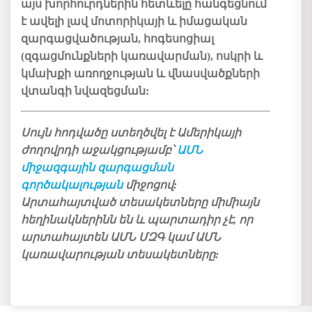
այս
խորհուրդներին
հետևելը
հանգեցնում
է
ավելի
լավ
մոտորիկայի
և իմացական
զարգացվածության
,
հոգեսոցիալ
(
զգացմունքների
կառավարման
),
ոսկրի
և
կմախքի
առողջության
և
վնասվածքների
վտանգի
նվազեցման
:
Սույն հոդվածը ստեղծվել է Ամերիկայի
ժողովրդի աջակցությամբ՝
ԱՄՆ
միջազգային զարգացման
գործակալության
միջոցով:
Արտահայտված տեսակետները միմիայն
հեղինակներինն են և պարտադիր չէ, որ
արտահայտեն ԱՄՆ ՄԶԳ կամ ԱՄՆ
կառավարության տեսակետները: