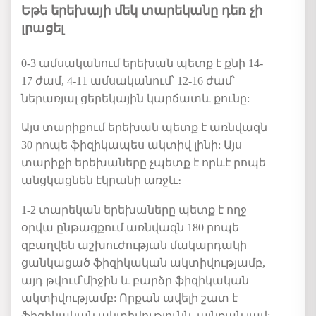
Եթե երեխայի մեկ տարեկանը դեռ չի
լրացել
0-3
ամսականում
երեխան
պետք
է
քնի
14-
17
ժամ
, 4-11
ամսականում՝
12-16
ժամ՝
ներառյալ
ցերեկային
կարճատև
քունը
:
Այս
տարիքում
երեխան
պետք
է
առնվազն
30
րոպե
ֆիզիկապես
ակտիվ
լինի
:
Այս
տարիքի երեխաները չպետք է որևէ րոպե
անցկացնեն է
կրանի
առջև
։
1-2
տարեկան
երեխաները
պետք
է
ողջ
օրվա
ընթացքում
առնվազն
180
րոպե
զբաղվեն
աշխուժության
մակարդակի
ցանկացած ֆիզիկական
ակտիվու
թյամբ,
այդ թվում
՝միջին
և
բարձր
ֆիզիկական
ակտիվութ
յամբ
:
Որքան
ավելի
շատ
է
ֆիզիկական
ակտիվությունն
,
այնքան
լավ
: