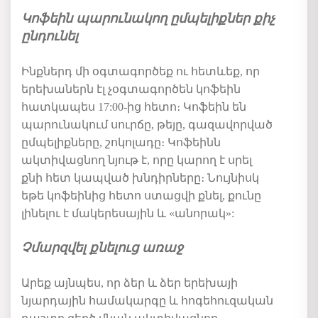
Կոֆեին պարունակող ըմպելիքներ քիչ
ընդունել
Ինքներդ
մի
օգտագործեք
ու
հետևեք
,
որ
երեխաներն
էլ
չօգտագործեն
կոֆեին
հատկապես
17:00-
ից
հետո։
Կոֆեին
են
պարունակում
սուրճը
,
թեյը
,
գազավորված
ըմպելիքները
,
շոկոլադը։
Կոֆեինն
ակտիվացնող
նյութ
է
,
որը
կարող
է
սրել
քնի
հետ
կապված
խնդիրները։
Նույնիսկ
եթե
կոֆեինից
հետո
ստացվի
քնել
,
քունը
լինելու
է
մակերեսային
և
«
անորակ
»:
Չմարզվել քնելուց առաջ
Արեք
այնպես
,
որ
ձեր
և
ձեր
երեխայի
նյարդային
համակարգը
և
հոգեհուզական