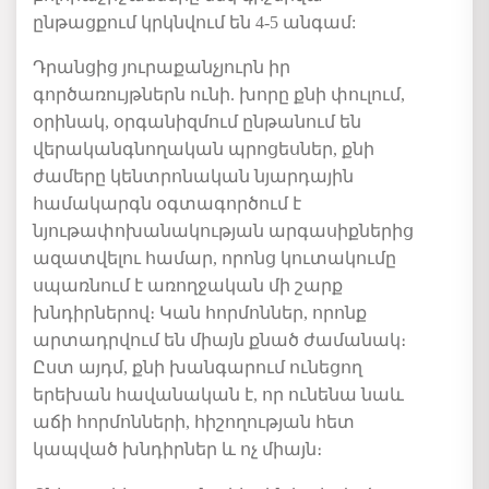
ընթացքում
կրկնվում
են
4-5
անգամ
:
Դրանցից
յուրաքանչյուրն
իր
գործառույթներն
ունի
.
խորը
քնի
փուլում
,
օրինակ
,
օրգանիզմում
ընթանում
են
վերականգնողական
պրոցեսներ
,
քնի
ժամերը
կենտրոնական
նյարդային
համակարգն
օգտագործում
է
նյութափոխանակության
արգասիքներից
ազատվելու
համար
,
որոնց
կուտակումը
սպառնում
է
առողջական
մի
շարք
խնդիրներով։
Կան
հորմոններ
,
որոնք
արտադրվում
են
միայն
քնած
ժամանակ։
Ըստ
այդմ,
քնի
խանգարում
ունեցող
երեխան
հավանական
է
,
որ
ունենա
նաև
աճի
հորմոնների
,
հիշողության
հետ
կապված
խնդիրներ
և
ոչ
միայն։