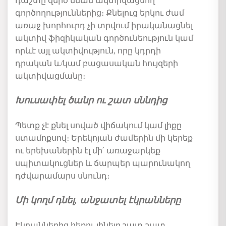
դաշտը
զերծ
մնան
ակտիվացնող
գործողություններից։
Քնելուց
երկու
ժամ
առաջ
խորհուրդ
չի
տրվում
իրականացնել
ակտիվ
ֆիզիկական
գործունեություն
կամ
որևէ
այլ
ակտիվություն
,
որը
կդրդի
դրական
և
/
կամ
բացասական
հույզերի
ակտիվացմանը։
Խուսափել ծանր ու շատ սննդից
Պետք
չէ
քնել
սոված
վիճակում
կամ
լիքը
ստամոքսով։
Երեկոյան
ժամերին
մի
կերեք
ու
երեխաներին
էլ
մի՛
առաջարկեք
սպիտակուցներ
և
ճարպեր
պարունակող
դժվարամարս
սնունդ։
Մի կողմ դնել, անջատել էկրանները
Էկրաններից հեռու լինելը շատ-շատ