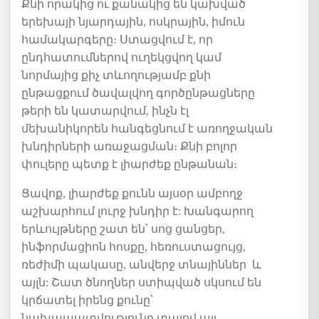
Քնի
որակից
ու
քանակից
են
կախված
երեխայի
նյարդային
,
ոսկրային
,
իմուն
համակարգերը։
Ստացվում
է
,
որ
ընդհատումներով
ուղեկցվող
կամ
նորմայից
քիչ
տևողությամբ
քնի
ընթացքում
ծավալվող
գործընթացները
թերի
են
կատարվում
,
ինչն
էլ
մեխանիկորեն
հանգեցնում
է
առողջական
խնդիրների
առաջացման։
Քնի
բոլոր
փուլերը
պետք
է լիարժեք
ընթանան։
Ցավոք, լիարժեք քունն այսօր ամբողջ
աշխարհում լուրջ խնդիր է: Խանգարող
երևույթները շատ են՝ սոց ցանցեր,
ինֆորմացիոն հոսքը, հեռուստացույց,
ռեժիմի պակասը, անվերջ տնայիններ և
այլն: Շատ ծնողներ ստիպված սկսում են
կրճատել իրենց քունը՝
նախապատվությունը տալով այլ