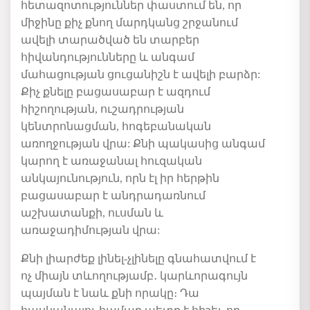
հետազոտություններ փաստում են, որ
միջինը քիչ քնող մարդկանց շրջանում
ավելի տարածված են տարբեր
հիվանդությունները և անգամ
մահացության ցուցանիշն է ավելի բարձր:
Քիչ քնելը բացասաբար է ազդում
հիշողության, ուշադրության
կենտրոնացման, հոգեբանական
առողջության վրա: Քնի պակասից անգամ
կարող է առաջանալ հուզական
անկայունություն, որն էլ իր հերթին
բացասաբար է անդրադառնում
աշխատանքի, ուսման և
առաջադիմության վրա:
Քնի
լիարժեք
լինել
-
չլինելը
գնահատվում
է
ոչ
միայն
տևողությամբ
․
կարևորագույն
պայման
է
նաև
քնի
որակը։
Դա