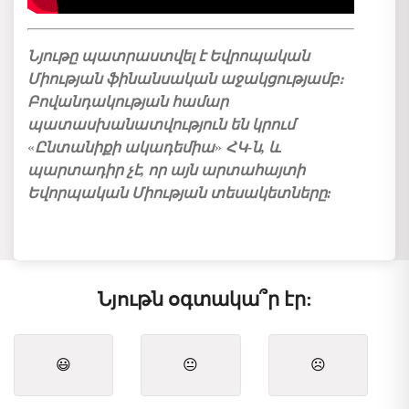
Նյութը
պատրաստվել
է
Եվրոպական
Միության
ֆինանսական
աջակցությամբ։
Բովանդակության
համար
պատասխանատվություն
են
կրում
«
Ընտանիքի
ակադեմիա
»
ՀԿ
-
ն
,
և
պարտադիր
չէ
,
որ
այն
արտահայտի
Եվորպական
Միության
տեսակետները
:
Նյութն օգտակա՞ր էր:
😃
😐
☹️