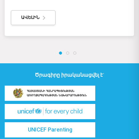
ԱՎԵԼԻՆ
Ծրագիրը իրականացվել է`
UNICEF Parenting