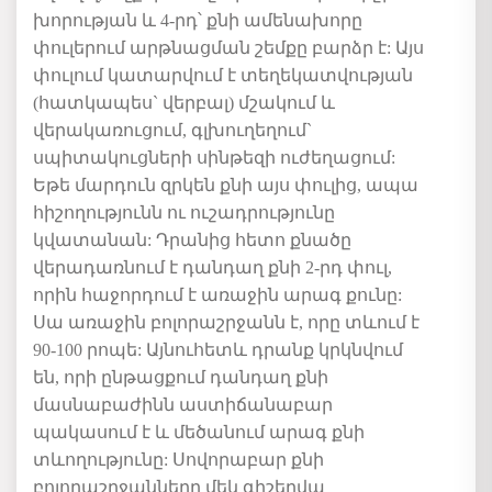
խորության և
4-
րդ՝ քնի ամենախորը
փուլերում
արթնացման
շեմքը
բարձր
է
:
Այս
փուլում
կատարվում
է
տեղեկատվության
(
հատկապես
`
վերբալ
)
մշակում
և
վերակառուցում
,
գլխուղեղում
`
սպիտակուցների
սինթեզի
ուժեղացում
:
Եթե
մարդուն
զրկեն
քնի
այս
փուլից
,
ապա
հիշողությունն
ու
ուշադրությունը
կվատանան
:
Դրանից
հետո
քնածը
վերադառնում
է
դանդաղ
քնի
2-
րդ
փուլ
,
որին
հաջորդում
է
առաջին
արագ
քունը
:
Սա
առաջին
բոլորաշրջանն
է
,
որը
տևում
է
90-100
րոպե
:
Այնուհետև
դրանք
կրկնվում
են
,
որի
ընթացքում
դանդաղ
քնի
մասնաբաժինն
աստիճանաբար
պակասում
է
և
մեծանում
արագ
քնի
տևողությունը
:
Սովորաբար
քնի
բոլորաշրջանները
մեկ
գիշերվա