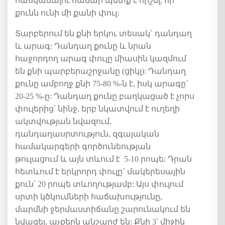
հասկանալու
համար
պետք
է
հիշել
,
որ
քունն
ունի
մի
քանի
փուլ։
Տարբերում
են
քնի
երկու
տեսակ
`
դանդաղ
և
արագ
:
Դանդաղ
քունը
և
նրան
հաջորդող
արագ
փուլը
միասին
կազմում
են
քնի
պարբերաշրջանը
(
ցիկլ
):
Դանդաղ
քունը
ամբողջ
քնի
75-80 %-
ն
է
,
իսկ
արագը
`
20-25 %-
ը
:
Դանդաղ
քունը
բաղկացած
է
չորս
փուլերից
՝ նինջ, երբ նկատվում է ուղեղի
ակտվության նվազում,
դանդաղասրտություն,
զգայական
համակարգերի
գործունեության
թուլացում և այն տևում է
5-10
րոպե
:
Դրան
հետևում
է
երկրորդ
փուլը
`
մակերեսային
քուն՝
20
րոպե
տևողությամբ
:
Այս փուլում
սրտի
կծկումների
հաճախությունը
,
մարմնի
ջերմաստիճանը
շարունակում
են
նվազել
,
աչքերն
անշարժ
են
:
Քնի
3
՝ միջին