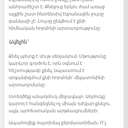
անհրաժեշտ է: Քնելուց երկու ժամ առաջ
աչքին շատ ինտենսիվ էկրանային լույսը
ցանկալի չէ: Լույսը ընկճում է քնի
հիմնական հորմոնի արտադրությունը:
Ավելին՝
Քնել
պետք
է
մութ
սենյակում։
Մթությունը
կարևոր
գործոն
է
,
որն
օգնում
է
հեշտությամբ
քնել
,
նպաստում
է
օրգանիզմում
քնի
հորմոնի՝
մելատոնինի
արտադրմանը։
Ստեղծեք
անաղմուկ
միջավայր։
Աղմուկը
կարող
է
հանգեցնել
ոչ
միայն
դժվար
քնելու
,
այլև
արհեստական
արթնացումների։
Ապահովեք
օպտիմալ
ջերմաստիճան։
Ո՛չ