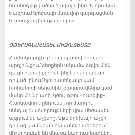
հասնող թթվածնի ծավալը, ինչն էլ դրական
է ազդում երեխայի մտավոր զարգացման
և առաջադիմության վրա։
ՉԹԵՐԱԳՆԱՀԱՏԵԼ ՄԻՋՈւՏԵՍՏԸ
Համակարգչի դիմաց պասիվ նստելու
արդյունքում ձեռքերն ակամա ձգվում են
դեպի ուտելիքը։ Իսկ ինչ է սովորաբար
դրված լինում հյուրասենյակի կամ
խոհանոցի սեղանին՝ քաղցրավենիք կամ
մանր-մունր աղի, կծու, թթու «ուտելիք»:
Հարկավոր է ընդունել, որ մարդու
սննդային սովորույթների վրա մեծապես
ազդում են աչքերը։ Եթե երեխայի աչքի
դիմաց կամ նրան հասանելի տեղերում
միշտ դրված են վնասակար ուտեստներ,