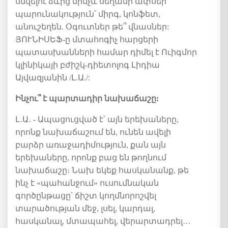
սնվելու ձևից մինչև սեղանի ափսեի
պարունակություն՝ միրգ, կոնֆետ,
անուշեղեն. Օգուտներ թե՞ վնասներ:
ՅՈՒՆԻՍԵՖ-ը մտահոգիչ հարցերի
պատասխանների համար դիմել է Ուիգմոր
կլինիկայի բժիշկ-դիետոլոգ Լիդիա
Այվազյանին /Լ.Ա./:
Ինչու՞ է պարտադիր նախաճաշը:
Լ․Ա․ - Ապացուցված է՝ այն երեխաները,
որոնք նախաճաշում են, ունեն ավելի
բարձր առաջադիմություն, քան այն
երեխաները, որոնք բաց են թողնում
նախաճաշը։ Նախ եկեք հասկանանք, թե
ինչ է «պահանջում» ուսումնական
գործընթացը՝ ճիշտ կողմնորոշվել
տարածության մեջ, լսել, կարդալ,
հասկանալ, մտապահել, վերարտադրել…