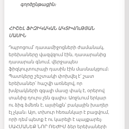
գործընթացին։
ՀԻՇԵԼ ՖԻԶԻԿԱԿԱՆ ԱԿՏԻՎՈւԹՅԱՆ
ՄԱՍԻՆ
Դպրոցում՝ դասամիջոցների ժամանակ,
երեխաները վազվզում էին, դասարանից
դասարան գնում, վերջապես
ֆիզկուլտուրայի դասին էին մասնակցում։
Պատկերը շեշտակի փոխվել է՝ շատ
երեխաներ՝ հաշվի առնելով, որ
խմբակների զգալի մասը փակ է, օրերով
տանից դուրս չեն գալիս։ Առջևում երկար
ու ձիգ ձմեռն է, այսինքն՝ բակային խաղեր
էլ չկան։ Այո, տխուր հեռանկար է բացվում,
որի դեմ պետք է ու կարելի է պայքարել։
ՍԱՀՄԱՆԵՔ ՆՈՐ ՌԵԺԻՄ ձեր երեխաների