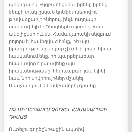
պոկ չգալով, «կզբաղեցնեն» իրենք իրենց
ձեռքի տակ ընկած կոնֆետներով ու
թխվածքաբլիթներով, ինչն ուղղակի
սարսափելի է։ Ծնողներն այստեղ շատ
անելիքներ ունեն։ Համավարակի սկզբում
բոլորս էլ համոզված էինք, թե այս
իրադրությունը երկար չի տևի, բայց հիմա
հասկանում ենք, որ պարբերաբար
հնարավոր է բախվենք այս
իրականությանը, հետևաբար լավ կլինի
նաև նոր սովորույթներ մշակել։
Առաջարկում եմ խմբավորել դրանք․
ՈՉ ՄԻ ԴԵՊՔՈՒՄ ՉՈՒՏԵԼ ՀԱՄԱԿԱՐԳՉԻ
ԴԻՄԱՑ
Ուտելու գործընթացին ակտիվ