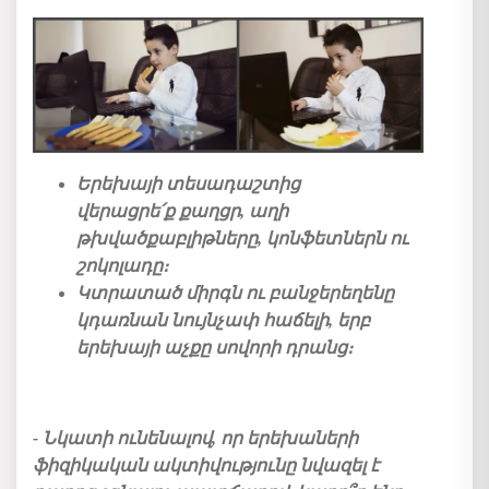
Երեխայի տեսադաշտից
վերացրե՛ք քաղցր, աղի
թխվածքաբլիթները,
կոնֆետներն ու
շոկոլադը։
Կտրատած միրգն ու բանջերեղենը
կդառնան նույնչափ հաճելի, երբ
երեխայի աչքը
սովորի դրանց։
- Նկատի ունենալով, որ երեխաների
ֆիզիկական ակտիվությունը նվազել է