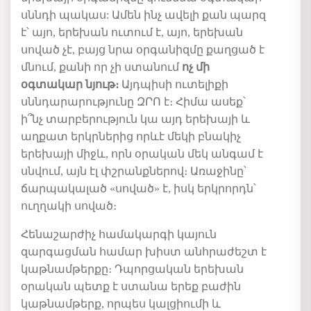
սննդի պակաս: Ամեն ինչ ավելի քան պարզ
է՝ այո, երեխան ուտում է, այո, երեխան
սոված չէ, բայց նրա օրգանիզմը քաղցած է
մնում, քանի որ չի ստանում
ոչ մի
օգտակար նյութ։
Այդպիսի ուտելիքի
սննդարարությունը ԶՐՈ է։ Հիմա ասեք՝
ի՞նչ տարբերություն կա այդ երեխայի և
աղքատ երկրներից որևէ մեկի բնակիչ
երեխայի միջև, որն օրական մեկ անգամ է
սնվում, այն էլ փշրանքներով։ Առաջինը՝
ճարպակալած «սոված» է, իսկ երկրորդն՝
ուղղակի սոված։
Հենաշարժիչ համակարգի կայուն
զարգացման համար խիստ անհրաժեշտ է
կաթնամթերքը։ Դպորցական երեխան
օրական պետք է ստանա երեք բաժին
կաթնամթերք, որպես կալցիումի և