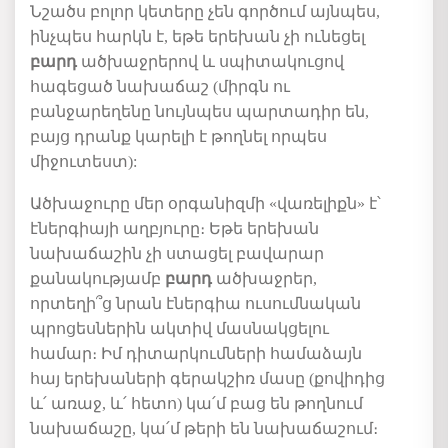
Նշածս բոլոր կետերը չեն գործում այնպես,
ինչպես հարկն է, եթե երեխան չի ունեցել
բարդ
ածխաջրերով և սպիտակուցով
հագեցած նախաճաշ (միրգն ու
բանջարեղենը նույնպես պարտադիր են,
բայց դրանք կարելի է թողնել որպես
միջուտեստ):
Ածխաջուրը մեր օրգանիզմի «վառելիքն» է՝
էներգիայի աղբյուրը։ Եթե երեխան
նախաճաշին չի ստացել բավարար
քանակությամբ
բարդ
ածխաջրեր,
որտեղի՞ց նրան էներգիա ուսումնական
պրոցեսներին ակտիվ մասնակցելու
համար։ Իմ դիտարկումների համաձայն
հայ երեխաների գերակշիռ մասը (քովիդից
և՛ առաջ, և՛ հետո) կա՛մ բաց են թողնում
նախաճաշը, կա՛մ թերի են նախաճաշում։