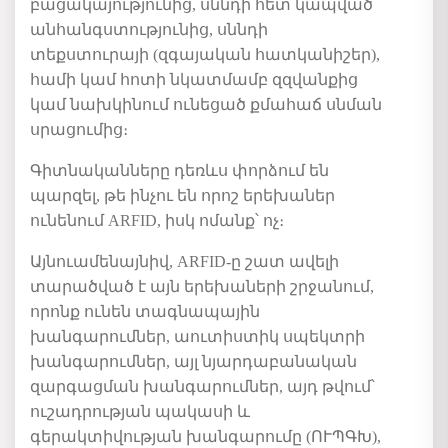
բացակայությունից, սննդի հետ կապված
անհանգստությունից, սննդի
տեքստուրայի (զգայական հատկանիշեր),
համի կամ հոտի նկատմամբ զզվանքից
կամ նախկինում ունեցած քմահաճ սնման
սրացումից։
Գիտնականները դեռևս փորձում են
պարզել, թե ինչու են որոշ երեխաներ
ունենում ARFID, իսկ ոմանք՝ ոչ։
Այնուամենայնիվ, ARFID-ը շատ ավելի
տարածված է այն երեխաների շրջանում,
որոնք ունեն տագնապային
խանգարումներ, աուտիստիկ սպեկտրի
խանգարումներ, այլ նյարդաբանական
զարգացման խանգարումներ, այդ թվում՝
ուշադրության պակասի և
գերակտիվության խանգարումը (ՈՒՊԳԽ),