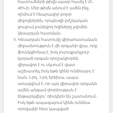
հատումների
թիվն
այսօր
հասել
է
45-
48%-
ի։
Մեր
թիմն
անում
է
ամեն
ինչ
,
դիմում
է
հնարավոր
բոլոր
միջոցներին
,
որպեսզի
բժշկական
ցուցում
չունեցող
հղիները
չդիմեն
կեսարյան
հատման։
Կեսարյան
հատումը
վիրահատական
միջամտություն
է
մի
օրգանի
վրա
,
որը
ֆունկցիոնալ
է
,
իսկ
յուրաքանչյուր
կտրած
օրգան
որոշակիորեն
վիրավոր
է
ու
սկսում
է
վատ
աշխատել
,
իսկ
եթե
կինն
ունենալու
է
նաև
2-
րդ
, 3-
րդ
երեխա
,
ապա
ստացվում
է
,
որ
այդ
վիրավոր
օրգանն
ամեն
անգամ
փորձության
է
ենթարկվելու՝
ռիսկերն
են
շատանում։
Իսկ
եթե
ապագայում
կինն
ունենա
որովայնի
հետ
կապված