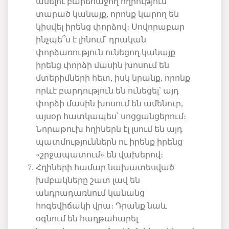
անելու
բարեհաջող
հղիություն
տարած
կանայք
,
որոնք
կարող
են
կիսվել
իրենց
փորձով։
Սովորաբար
ինչպե՞ս
է
լինում՝
դրական
փորձառություն
ունեցող
կանայք
իրենց
փորձի
մասին
խոսում
են
մտերիմների
հետ
,
իսկ
նրանք
,
որոնք
որևէ
բարդություն
են
ունեցել՝
այդ
փորձի
մասին
խոսում
են
ամենուր
,
այսօր
հատկապես՝
սոցցանցերում։
Նորաթուխ
հղիներն
էլ
լսում
են
այդ
պատմություններն
ու
իրենք
իրենց
«
շրջապատում»
են
վախերով։
Հղիների
համար
նախատեսված
խմբակները
շատ
լավ
են
անդրադառնում
կանանց
հոգեվիճակի
վրա։
Դրանք
նաև
օգնում
են
հաղթահարել