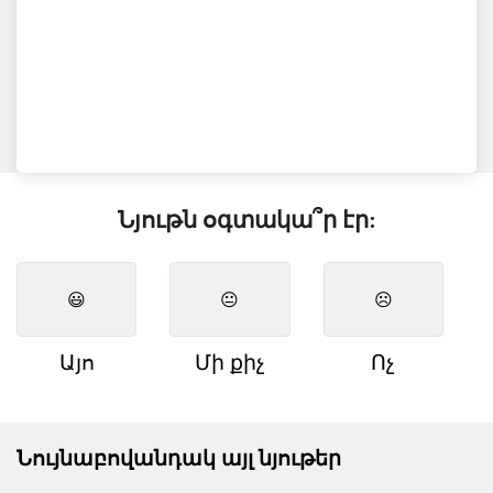
Նյութն օգտակա՞ր էր:
😃
😐
☹️
Այո
Մի քիչ
Ոչ
Նույնաբովանդակ այլ նյութեր