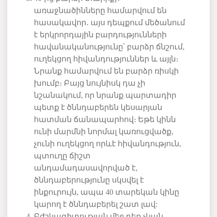
առաջնածինները
համարվում
են
հասակավոր
․
այս
դեպքում
մեծանում
է
երկրորդային
բարդությունների
հավանականությունը՝
բարձր
ճնշում
,
ուղեկցող
հիվանդություններ
և
այլն։
Նրանք
համարվում
են
բարձր
ռիսկի
խումբ։
Բայց
նույնիսկ
դա
չի
նշանակում
,
որ
նրանք
պարտադիր
պետք
է
ծննդաբերեն
կեսարյան
հատման
ճանապարհով։
Եթե
կինն
ունի
մարմնի
նորմալ
կառուցվածք
,
չունի
ուղեկցող
որևէ
հիվանդություն
,
պտուղը
ճիշտ
անդամադասավորված
է
,
ծննդաբերությունը
սկսվել
է
ինքուրույն
,
ապա
40
տարեկան
կինը
կարող
է
ծննդաբերել
շատ
լավ
:
Բժշկագիտության
մեջ
դեռ
չկան