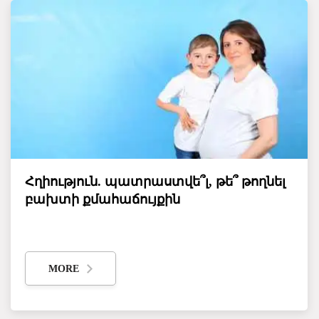
Հղիություն. պատրաստվե՞լ, թե՞ թողնել
բախտի քմահաճույքին
MORE