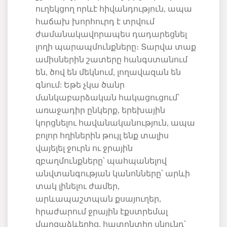
ուղեկցող
որևէ
հիվանդություն
,
ապա
հաճախ
խորհուրդ
է
տրվում
ժամանակավորապես
դադարեցնել
լողի
պարապմունքները։
Տարվա
տաք
ամիսներին
շատերը
հանգստանում
են
,
ծով
են
մեկնում
,
լողավազան
են
գնում:
Եթե
չկա
ծանր
մանկաբարձական
հակացուցում՝
առաջադիր
ընկերք
,
երեխային
կորցնելու
հավանականություն
,
ապա
բոլոր
հղիներին
թույլ
ենք
տալիս
վայելել
ջուրն
ու
ջրային
զբաղմունքները՝
պահպանելով
անվտանգության
կանոնները՝
արևի
տակ
լինելու
ժամեր
,
արևապաշտպան
քսայուղեր
,
հրաժարում
ջրային
էքստրեմալ
մարզաձևերից
,
հատընտիր
սնունդ՝