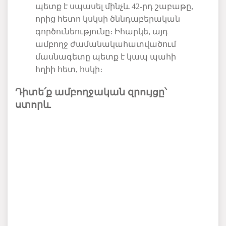
պետք
է
սպասել
մինչև
42-
րդ
շաբաթը
,
որից
հետո
կսկսի
ծննդաբերական
գործունեությունը։
Իհարկե
,
այդ
ամբողջ
ժամանակահատվածում
մասնագետը
պետք
է
կապ
պահի
հղիի
հետ
,
հսկի։
Դիտե՛ք ամբողջական զրույցը՝
ստորև