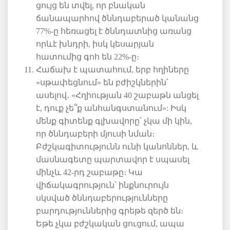
ցույց
են
տվել
,
որ
բնական
ճանապարհով
ծննդաբերած
կանանց
77%-
ը
հեռացել
է
ծննդատնից
առանց
որևէ
խնդրի
,
իսկ
կեսարյան
հատումից
գոհ
են
22%-
ը։
Հաճախ
է
պատահում
,
երբ
հղիները
«
սթափեցնում»
են
բժիշկներին՝
ասելով
․
«
Հղիության
40
շաբաթն
անցել
է
,
դուք
չե՞ք
անհանգստանում»:
Իսկ
մենք
գիտենք
գլխավորը՝
չկա
մի
կին
,
որ
ծննդաբերի
մյուսի
նման։
Բժշկագիտությունն
ունի
կանոններ
,
և
մասնագետը
պարտավոր
է
սպասել
մինչև
42-
րդ
շաբաթը։
Կա
վիճակագրություն՝
ինքնուրույն
սկսված
ծննդաբերությունները
բարդություններից
գրեթե
զերծ
են։
Եթե
չկա
բժշկական
ցուցում
,
ապա