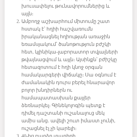
խուսափելու
թունավորումներից
և
այլն։
Ամբողջ
աշխարհում
միտումը
շատ
հստակ
է՝
հղիի
հաշվառումն
իրականացնել
հղիության
առաջին
եռամսյակում՝
ծանոթություն
բժշկի
հետ
,
կլինիկա
-
լաբորատոր
տվյալների
թվայնացվում
և
այլն։
Այսինքն՝
բժիշկը
հետազոտում է հղի կնոջ
օրգան
համակարգերի վիճակը։
Սա
օգնում
է
ժամանակին
դուրս
բերել
հնարավոր
բոլոր
խնդիրներն
ու
համապատասխան
քայլեր
ձեռնարկել։
Գինեկոլոգին
պետք
է
դիմել
դաշտանի
ուշանալուց
մեկ
ամիս
անց
․
ավելի
շուտ
իմաստ
չունի
,
ուշացնել
էլ
չի
կարելի։
40-
ից բարձր տարիքի