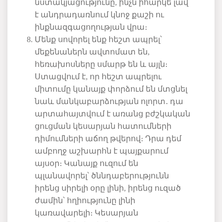
նստակյացությունը
,
ինչն
իհարկե
լավ
է
անդրադառնում
կնոջ
քաշի
ու
ինքնազգացողության
վրա։
Մենք
սովորել
ենք
հեշտ
ապրել՝
մեքենաներն
ավտոմատ
են
,
հեռախոսները
սմարթ
են
և
այլն։
Ստացվում
է
,
որ
հեշտ
ապրելու
միտումը
կանայք
փորձում
են
մտցնել
նաև
մանկաբարձության
ոլորտ
․
դա
արտահայտվում
է
առանց
բժշկական
ցուցման
կեսարյան
հատումների
դիմումների
աճող
թվերով։
Դրա
դեմ
ամբողջ
աշխարհն
է
պայքարում
այսօր։
Կանայք
ուզում
են
պլանավորել՝
ծննդաբերությունն
իրենց
սիրելի
օրը
լինի
,
իրենց
ուզած
ժամին՝
հղիությունը
լինի
կառավարելի։
Կեսարյան