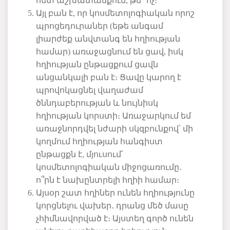
հետ
աշխատանքում
,
թե՞
ոչ։
Այլ
բան
է
,
որ
կոսմետոլոգիական
որոշ
պրոցեդուրաներ
(
եթե
անգամ
լիարժեք
անվտանգ
են
հղիության
համար
)
առաջացնում
են
ցավ
,
իսկ
հղիության
ընթացքում
ցավն
անցանկալի
բան
է։
Ցավը
կարող
է
պրովոկացնել
վաղաժամ
ծննդաբերության
և
նույնիսկ
հղիության
կորստի։
Առաջարկում
եմ
առաջնորդվել
նժարի
սկզբունքով՝
մի
կողմում
հղիության
հանգիստ
ընթացքն
է
,
մյուսում՝
կոսմետոլոգիական
միջոցառումը
․
ո՞րն
է
նախընտրելի
հղիի
համար։
Այսօր
շատ
հղիներ
ունեն
հղիությունը
կորցնելու
վախեր
․
դրանց
մեծ
մասը
չհիմնավորված
է։
Այստեղ
գործ
ունեն