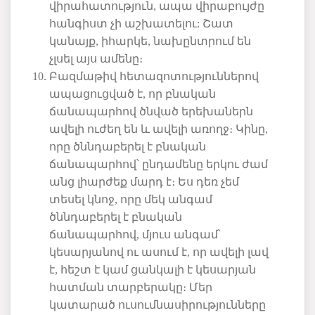
վիրահատություն
,
ապա
վիրաբույժը
հանգիստ
չի
աշխատելու:
Շատ
կանայք
,
իհարկե
,
նախընտրում
են
չլսել
այս
ամենը։
Բազմաթիվ
հետազոտություններով
ապացուցված
է
,
որ
բնական
ճանապարհով
ծնված
երեխաներն
ավելի
ուժեղ
են և ավելի
առողջ։
Կինը
,
որը
ծննդաբերել
է
բնական
ճանապարհով՝
ընդամենը
երկու
ժամ
անց
լիարժեք
մարդ
է։
Ես
դեռ
չեմ
տեսել
կնոջ
,
որը
մեկ
անգամ
ծննդաբերել
է
բնական
ճանապարհով
,
մյուս
անգամ՝
կեսարյանով
ու
ասում
է
,
որ
ավելի
լավ
է
,
հեշտ
է
կամ
ցանկալի
է
կեսարյան
հատման
տարբերակը։
Մեր
կատարած
ուսումնասիրությունները