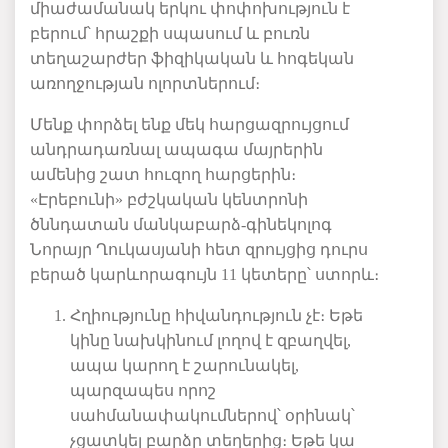
միաժամանակ
երկու
փոփոխություն
է
բերում՝
հրաշքի
սպասում
և
բուռն
տեղաշարժեր
ֆիզիկական
և
հոգեկան
առողջության
ոլորտներում։
Մենք
փորձել
ենք
մեկ
հարցազրույցում
անդրադառնալ
ապագա
մայրերին
ամենից
շատ
հուզող
հարցերին։
«Էրեբունի»
բժշկական
կենտրոնի
ծննդատան
մանկաբարձ
-
գինեկոլոգ
Նորայր
Ղուկասյանի
հետ
զրույցից
դուրս
բերած
կարևորագույն
11
կետերը՝
ստորև։
Հղիությունը
հիվանդություն
չէ։
Եթե
կինը
նախկինում
լողով
է
զբաղվել
,
ապա
կարող
է
շարունակել
,
պարզապես
որոշ
սահմանափակումներով՝
օրինակ՝
չցատկել
բարձր
տեղերից։
Եթե
կա